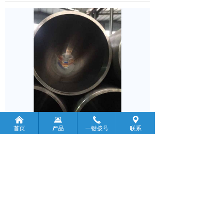
낀
뀵
끅
끇
首页
产品
一键拨号
联系
前一个：
无
ꄴ
后一个：
钛背管
ꄲ
版权所有：
陕西欧特鸿金属材料有限公司